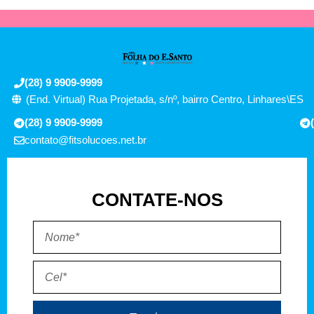
(28) 9 9909-9999
(End. Virtual) Rua Projetada, s/nº, bairro Centro, Linhares\ES
(28) 9 9909-9999
contato@fitsolucoes.net.br
CONTATE-NOS