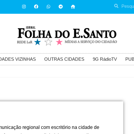
DADES VIZINHAS
OUTRAS CIDADES
9G RádioTV
PUB
municação regional com escritório na cidade de