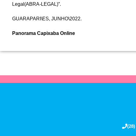
Legal(ABRA-LEGAL)”.
GUARAPARI\ES, JUNHO\2022.
Panorama Capixaba Online
(28)