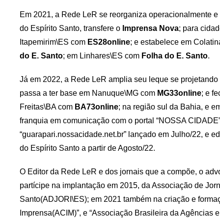
Em 2021, a Rede LeR se reorganiza operacionalmente e 
do Espírito Santo, transfere o
Imprensa Nova
; para cid
Itapemirim\ES com
ES28online
; e estabelece em Colat
do E. Santo
; em Linhares\ES com
Folha do E. Santo
.
Já em 2022, a Rede LeR amplia seu leque se projetando p
passa a ter base em Nanuque\MG com
MG33online
; e f
Freitas\BA com
BA73online
; na região sul da Bahia, e e
franquia em comunicação com o portal “NOSSA CIDADE”, q
“guarapari.nossacidade.net.br” lançado em Julho/22, e ed
do Espírito Santo a partir de Agosto/22.
O Editor da Rede LeR e dos jornais que a compõe, o adv
partícipe na implantação em 2015, da Associação de Jorna
Santo(ADJORI\ES); em 2021 também na criação e forma
Imprensa(ACIM)”, e “Associação Brasileira da Agências 