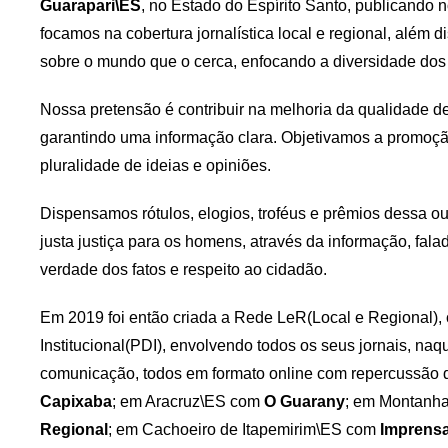
Guarapari\ES
, no Estado do Espírito Santo, publicando n
focamos na cobertura jornalística local e regional, além 
sobre o mundo que o cerca, enfocando a diversidade dos
Nossa pretensão é contribuir na melhoria da qualidade d
garantindo uma informação clara. Objetivamos a promoçã
pluralidade de ideias e opiniões.
Dispensamos rótulos, elogios, troféus e prêmios dessa ou
justa justiça para os homens, através da informação, fal
verdade dos fatos e respeito ao cidadão.
Em 2019 foi então criada a Rede LeR(Local e Regional),
Institucional(PDI), envolvendo todos os seus jornais, na
comunicação, todos em formato online com repercussão 
Capixaba
; em Aracruz\ES com
O Guarany
; em Montanh
Regional
; em Cachoeiro de Itapemirim\ES com
Imprens