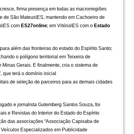
cresce, firma presença em todas as macrorregiões
ade de São Mateus\ES, mantendo em Cachoeiro de
ina\ES com
ES27online
; em Vitória\ES com o
Estado
ara além das fronteiras do estado do Espírito Santo;
echando o polígono territorial em Teixeira de
m Minas Gerais. E finalmente, cria o sistema de
ue terá o domínio inicial
itais de seleção de parceiros para as demais cidades
ogado e jornalista Gutemberg Santos Souza, foi
is e Revistas do Interior do Estado do Espírito
ção das associações “Associação Capixaba de
e Veículos Especializados em Publicidade