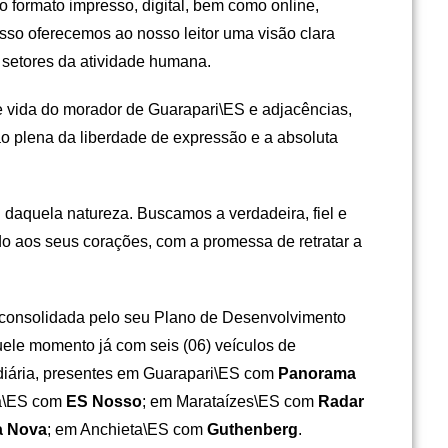
o formato impresso, digital, bem como online,
disso oferecemos ao nosso leitor uma visão clara
 setores da atividade humana.
e vida do morador de Guarapari\ES e adjacências,
o plena da liberdade de expressão e a absoluta
 daquela natureza. Buscamos a verdadeira, fiel e
ado aos seus corações, com a promessa de retratar a
 consolidada pelo seu Plano de Desenvolvimento
quele momento já com seis (06) veículos de
diária, presentes em Guarapari\ES com
Panorama
a\ES com
ES Nosso
; em Marataízes\ES com
Radar
a Nova
; em Anchieta\ES com
Guthenberg
.