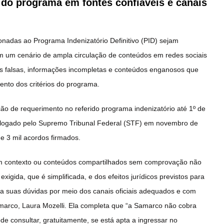
s do programa em fontes confiáveis e canais
onadas ao Programa Indenizatório Definitivo (PID) sejam
 Em um cenário de ampla circulação de conteúdos em redes sociais
ias falsas, informações incompletas e conteúdos enganosos que
nto dos critérios do programa.
o de requerimento no referido programa indenizatório até 1º de
mologado pelo Supremo Tribunal Federal (STF) em novembro de
 e 3 mil acordos firmados.
m contexto ou conteúdos compartilhados sem comprovação não
xigida, que é simplificada, e dos efeitos jurídicos previstos para
a suas dúvidas por meio dos canais oficiais adequados e com
 Samarco, Laura Mozelli. Ela completa que “a Samarco não cobra
e consultar, gratuitamente, se está apta a ingressar no