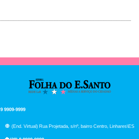
 9 9909-9999
(End. Virtual) Rua Projetada, s/nº, bairro Centro, Linhares\ES