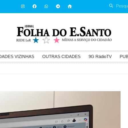
DADES VIZINHAS
OUTRAS CIDADES
9G RádioTV
PUB