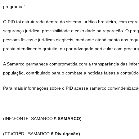
programa.”
O PID foi estruturado dentro do sistema jurídico brasileiro, com regr
segurança jurídica, previsibilidade e celeridade na reparação. O p
pessoas físicas e jurídicas elegíveis, mediante atendimento aos requ
presta atendimento gratuito, ou por advogado particular com procura
A Samarco permanece comprometida com a transparência das inform
população, contribuindo para o combate a notícias falsas e conteúdos
Para mais informações sobre o PID acesse
samarco.com/indenizaca
(INF.\FONTE: SAMARCO
\\ SAMARCO)
(FT.\CRÉD.: SAMARCO
\\ Divulgação)