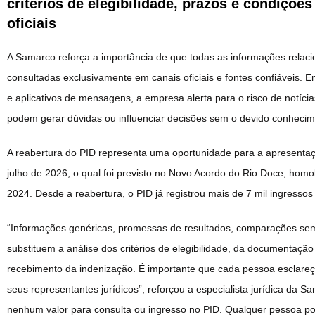
critérios de elegibilidade, prazos e condiçõe
oficiais
A Samarco reforça a importância de que todas as informações relaci
consultadas exclusivamente em canais oficiais e fontes confiáveis.
e aplicativos de mensagens, a empresa alerta para o risco de notíc
podem gerar dúvidas ou influenciar decisões sem o devido conhecime
A reabertura do PID representa uma oportunidade para a apresentaçã
julho de 2026, o qual foi previsto no Novo Acordo do Rio Doce, ho
2024. Desde a reabertura, o PID já registrou mais de 7 mil ingressos
“Informações genéricas, promessas de resultados, comparações se
substituem a análise dos critérios de elegibilidade, da documentação e
recebimento da indenização. É importante que cada pessoa esclareç
seus representantes jurídicos”, reforçou a especialista jurídica da
nenhum valor para consulta ou ingresso no PID. Qualquer pessoa pod