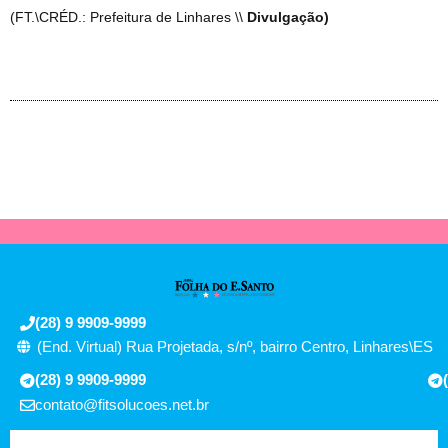
(FT.\CRÉD.: Prefeitura de Linhares \\
Divulgação)
(28) 9 9909-9999
(End. Virtual) Rua Projetada, s/nº, bairro Centro, Linhares\ES
(28) 9 9909-9999
contato@fitsolucoes.net.br