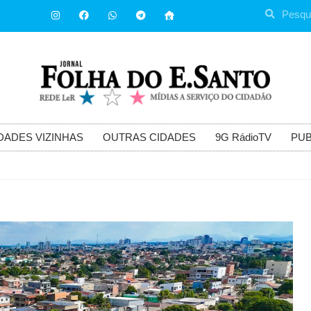
DADES VIZINHAS
OUTRAS CIDADES
9G RádioTV
PUB