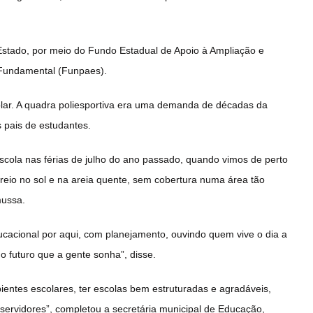
Estado, por meio do Fundo Estadual de Apoio à Ampliação e
 Fundamental (Funpaes).
olar. A quadra poliesportiva era uma demanda de décadas da
 pais de estudantes.
cola nas férias de julho do ano passado, quando vimos de perto
creio no sol e na areia quente, sem cobertura numa área tão
mussa.
cacional por aqui, com planejamento, ouvindo quem vive o dia a
o futuro que a gente sonha”, disse.
ientes escolares, ter escolas bem estruturadas e agradáveis,
 servidores”, completou a secretária municipal de Educação,