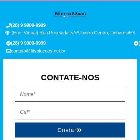
(28) 9 9909-9999
(End. Virtual) Rua Projetada, s/nº, bairro Centro, Linhares\ES
(28) 9 9909-9999
contato@fitsolucoes.net.br
CONTATE-NOS
Enviar