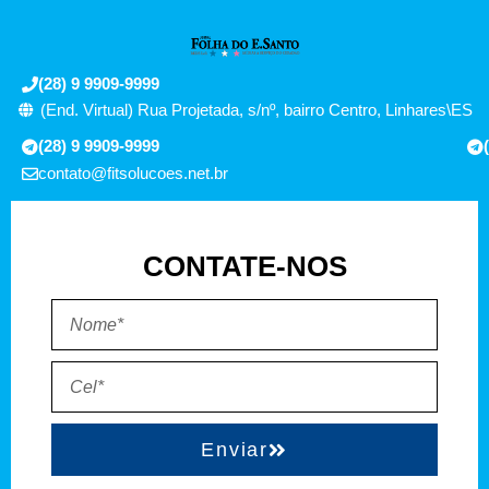
(28) 9 9909-9999
(End. Virtual) Rua Projetada, s/nº, bairro Centro, Linhares\ES
(28) 9 9909-9999
contato@fitsolucoes.net.br
CONTATE-NOS
Enviar