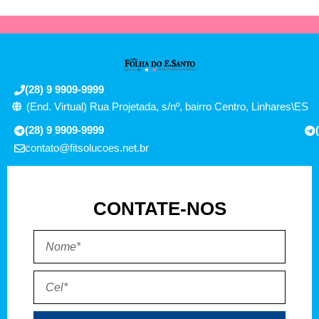
(28) 9 9909-9999
(End. Virtual) Rua Projetada, s/nº, bairro Centro, Linhares\ES
(28) 9 9909-9999
contato@fitsolucoes.net.br
CONTATE-NOS