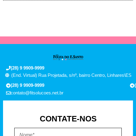
(28) 9 9909-9999
(End. Virtual) Rua Projetada, s/nº, bairro Centro, Linhares\ES
(28) 9 9909-9999
contato@fitsolucoes.net.br
CONTATE-NOS