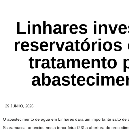
Linhares inv
reservatórios
tratamento 
abastecime
29 JUNHO, 2026
O abastecimento de água em Linhares dará um importante salto de q
Scaramussa, anunciou nesta terça-feira (23) a abertura do procedimen