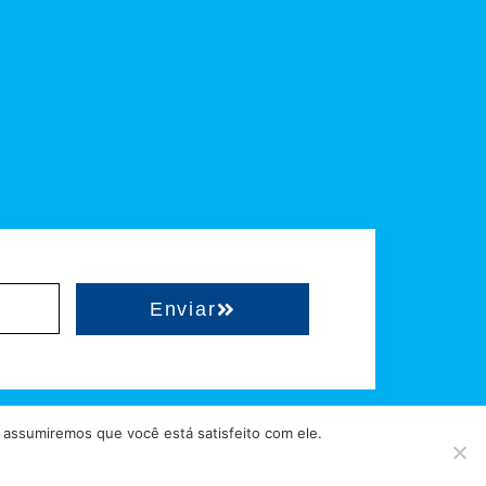
Enviar
 assumiremos que você está satisfeito com ele.
 AGS2 = Hospedado em
hostgut.com.br