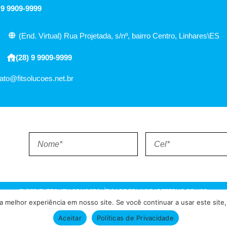
 9 9909-9999
(End. Virtual) Rua Projetada, s/nº, bairro Centro, Linhares\ES
(28) 9 9909-9999
ato@fitsolucoes.net.br
EXPEDIENTE
QUEM SOMOS
POLÍTICA DE PRIVACIDADE
TERMO DE USO
 melhor experiência em nosso site. Se você continuar a usar este site,
= Atualizado pelo Consórcio de Agências: Kriativuz – Philadelphia –
Aceitar
Políticas de Privacidade