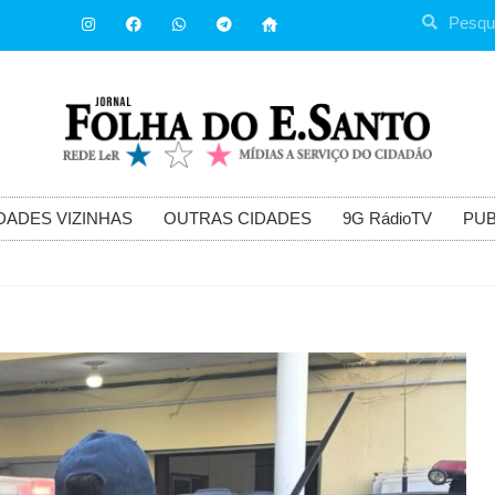
DADES VIZINHAS
OUTRAS CIDADES
9G RádioTV
PUB