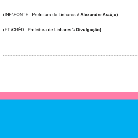
(INF.\FONTE: Prefeitura de Linhares \\
Alexandre Araújo)
(FT.\CRÉD.: Prefeitura de Linhares \\
Divulgação)