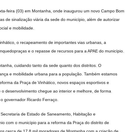
exta-feira (03) em Montanha, onde inaugurou um novo Campo Bom
s de sinalização viária da sede do município, além de autorizar
ocial e mobilidade.
Vinhático, o recapeamento de importantes vias urbanas, a
inquedopraças e o repasse de recursos para a APAE do município.
anha, cuidando tanto da sede quanto dos distritos. O
gurança e mobilidade urbana para a população. Também estamos
 reforma da Praça de Vinhático, novos espaços esportivos e
o desenvolvimento chegue ao interior e melhore, de forma
 o governador Ricardo Ferraço.
a Secretaria de Estado de Saneamento, Habitação e
o com o município para a reforma da Praça do distrito de
e os cerca de 17,8 mil moradores de Montanha com a criação de