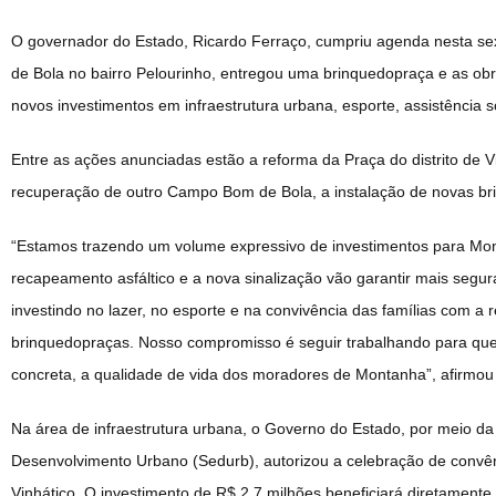
O governador do Estado, Ricardo Ferraço, cumpriu agenda nesta s
de Bola no bairro Pelourinho, entregou uma brinquedopraça e as obra
novos investimentos em infraestrutura urbana, esporte, assistência s
Entre as ações anunciadas estão a reforma da Praça do distrito de 
recuperação de outro Campo Bom de Bola, a instalação de novas br
“Estamos trazendo um volume expressivo de investimentos para Mont
recapeamento asfáltico e a nova sinalização vão garantir mais se
investindo no lazer, no esporte e na convivência das famílias com a
brinquedopraças. Nosso compromisso é seguir trabalhando para que 
concreta, a qualidade de vida dos moradores de Montanha”, afirmou
Na área de infraestrutura urbana, o Governo do Estado, por meio d
Desenvolvimento Urbano (Sedurb), autorizou a celebração de convêni
Vinhático. O investimento de R$ 2,7 milhões beneficiará diretament