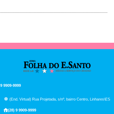
 9 9909-9999
(End. Virtual) Rua Projetada, s/nº, bairro Centro, Linhares\ES
(28) 9 9909-9999