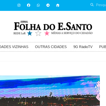
DADES VIZINHAS
OUTRAS CIDADES
9G RádioTV
PUB