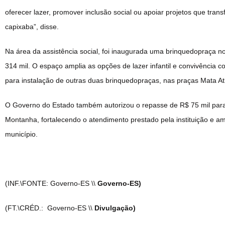
oferecer lazer, promover inclusão social ou apoiar projetos que tra
capixaba”, disse.
Na área da assistência social, foi inaugurada uma brinquedopraça n
314 mil. O espaço amplia as opções de lazer infantil e convivência 
para instalação de outras duas brinquedopraças, nas praças Mata At
O Governo do Estado também autorizou o repasse de R$ 75 mil para
Montanha, fortalecendo o atendimento prestado pela instituição e am
município.
(INF.\FONTE: Governo-ES \\
Governo-ES)
(FT.\CRÉD.: Governo-ES \\
Divulgação)