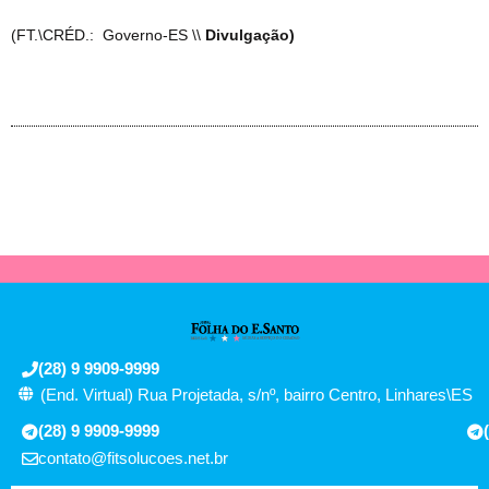
(FT.\CRÉD.: Governo-ES \\
Divulgação)
(28) 9 9909-9999
(End. Virtual) Rua Projetada, s/nº, bairro Centro, Linhares\ES
(28) 9 9909-9999
contato@fitsolucoes.net.br