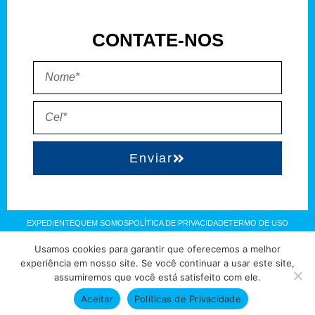
CONTATE-NOS
Enviar
EXPEDIENTE
QUEM SOMOS
POLÍTICA DE PRIVACIDADE
TERMO DE USO
Usamos cookies para garantir que oferecemos a melhor
Direitos reservados à FIT Soluções = Atualizado pelo Consórcio de
experiência em nosso site. Se você continuar a usar este site,
assumiremos que você está satisfeito com ele.
Agências: Kriativuz – Philadelphia – AGS2 = Hospedado em
hostgut.com.br
Aceitar
Políticas de Privacidade