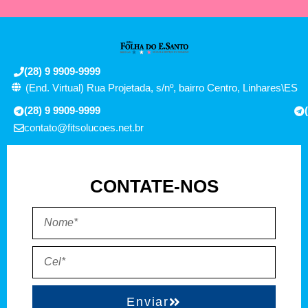
(28) 9 9909-9999
(End. Virtual) Rua Projetada, s/nº, bairro Centro, Linhares\ES
(28) 9 9909-9999
contato@fitsolucoes.net.br
CONTATE-NOS
Enviar