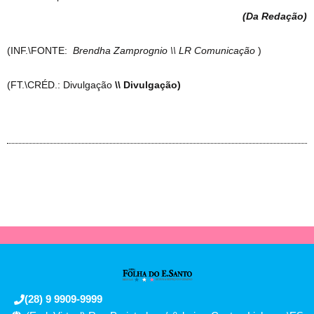
(Da Redação
)
(INF.\FONTE:
Brendha Zamprognio \\ LR Comunicação
)
(FT.\CRÉD.: Divulgação
\\ Divulgação)
(28) 9 9909-9999